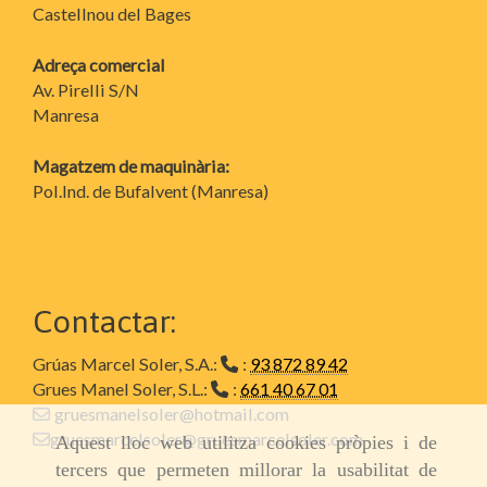
Castellnou del Bages
Adreça comercial
Av. Pirelli S/N
Manresa
Magatzem de maquinària:
Pol.Ind. de Bufalvent (Manresa)
Contactar:
Grúas Marcel Soler, S.A.:
:
93 872 89 42
Grues Manel Soler, S.L.:
:
661 40 67 01
gruesmanelsoler@hotmail.com
gruesmarcelsoler@gruesmarcelsoler.com
Aquest lloc web utilitza cookies pròpies i de
tercers que permeten millorar la usabilitat de