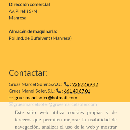
Dirección comercial
Av. Pirelli S/N
Manresa
Almacén de maquinaria:
Pol.Ind. de Bufalvent (Manresa)
Contactar:
Grúas Marcel Soler, S.A.U.:
:
93 872 89 42
Grues Manel Soler, S.L.:
:
661 40 67 01
gruesmanelsoler@hotmail.com
gruesmarcelsoler@gruesmarcelsoler.com
Este sitio web utiliza cookies propias y de
terceros que permiten mejorar la usabilidad de
navegación, analizar el uso de la web y mostrar