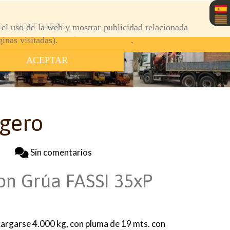
O
NOVEDADES
r el uso de la web y mostrar publicidad relacionada
ginas visitadas).
Política de cookies
.
ACEPTAR
gero
Sin comentarios
on Grúa FASSI 35xP
argarse 4.000 kg, con pluma de 19 mts. con